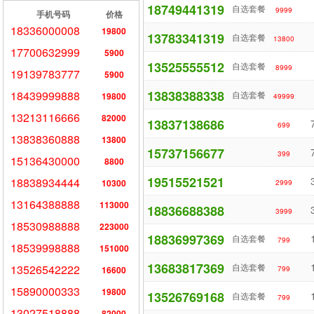
18749441319
自选套餐
9999
手机号码
价格
18336000008
19800
13783341319
自选套餐
13800
17700632999
5900
13525555512
自选套餐
8999
19139783777
5900
13838388338
18439999888
自选套餐
19800
49999
13213116666
82000
13837138686
699
13838360888
13800
15737156677
399
15136430000
8800
19515521521
18838934444
10300
2999
13164388888
113000
18836688388
3999
18530988888
223000
18836997369
自选套餐
799
18539998888
151000
13683817369
自选套餐
13526542222
16600
799
15890000333
19800
13526769168
自选套餐
799
13027518888
82000