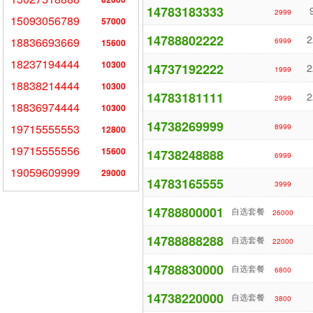
14783183333
2999
15093056789
57000
14788802222
2
18836693669
6999
15600
18237194444
10300
14737192222
2
1999
18838214444
10300
14783181111
2
2999
18836974444
10300
14738269999
19715555553
8999
12800
19715555556
15600
14738248888
6999
19059609999
29000
14783165555
3999
14788800001
自选套餐
26000
14788888288
自选套餐
22000
14788830000
自选套餐
6800
14738220000
自选套餐
3800