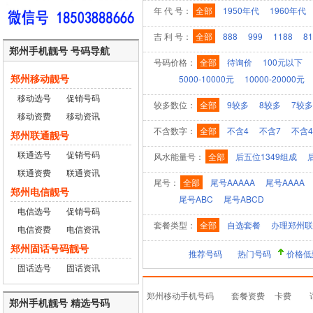
年 代 号：
全部
1950年代
1960年代
吉 利 号：
全部
888
999
1188
81
郑州手机靓号 号码导航
号码价格：
全部
待询价
100元以下
郑州移动靓号
5000-10000元
10000-20000元
移动选号
促销号码
较多数位：
全部
9较多
8较多
7较多
移动资费
移动资讯
不含数字：
全部
不含4
不含7
不含4
郑州联通靓号
联通选号
促销号码
风水能量号：
全部
后五位1349组成
联通资费
联通资讯
尾号：
全部
尾号AAAAA
尾号AAAA
郑州电信靓号
尾号ABC
尾号ABCD
电信选号
促销号码
套餐类型：
全部
自选套餐
办理郑州联
电信资费
电信资讯
郑州固话号码靓号
推荐号码
热门号码
价格低
固话选号
固话资讯
郑州移动手机号码
套餐资费
卡费
郑州手机靓号 精选号码