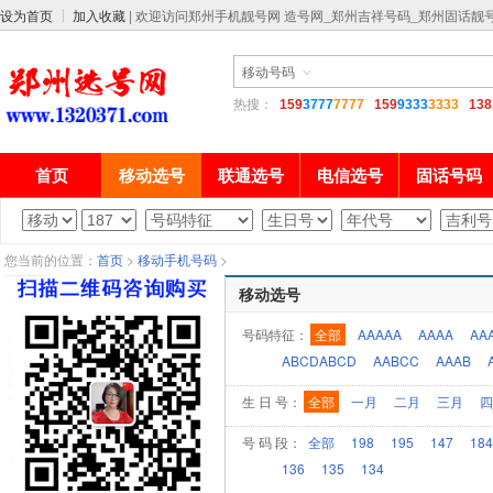
设为首页
加入收藏
| 欢迎访问郑州手机靓号网 造号网_郑州吉祥号码_郑州固话靓
热搜：
159
3777
7777
159
9333
3333
138
首页
移动选号
联通选号
电信选号
固话号码
您当前的位置：
首页
>
移动手机号码
>
移动选号
号码特征：
全部
AAAAA
AAAA
AA
ABCDABCD
AABCC
AAAB
生 日 号：
全部
一月
二月
三月
四
号 码 段：
全部
198
195
147
184
136
135
134