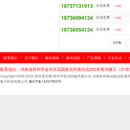
18737131913
自选套餐
1100
18736094134
自选套餐
1100
18736054134
自选套餐
1100
420条
联系我们
关于我们
购号须知
购号流程
广告赞助
汇款方式
联系地址：河南省郑州市金水区花园路北环路向北200米黄河建工（21
Copyright 2009-2020 郑州选号网-郑州手机号码靓号网大全-河南郑州移动电
电子科技有限公司
豫ICP备14027902号
郑
州
公
办
中
专
学
校