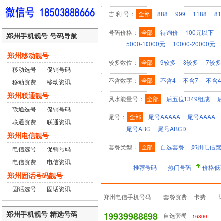
吉 利 号：
全部
888
999
1188
81
号码价格：
全部
待询价
100元以下
郑州手机靓号 号码导航
5000-10000元
10000-20000元
郑州移动靓号
较多数位：
全部
9较多
8较多
7较多
移动选号
促销号码
不含数字：
全部
不含4
不含7
不含4
移动资费
移动资讯
郑州联通靓号
风水能量号：
全部
后五位1349组成
联通选号
促销号码
尾号：
全部
尾号AAAAA
尾号AAAA
联通资费
联通资讯
尾号ABC
尾号ABCD
郑州电信靓号
套餐类型：
全部
自选套餐
郑州电信宽
电信选号
促销号码
电信资费
电信资讯
推荐号码
热门号码
价格低
郑州固话号码靓号
固话选号
固话资讯
郑州电信手机号码
套餐资费
卡费
郑州手机靓号 精选号码
19939988898
自选套餐
16800