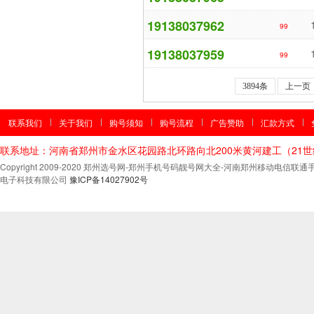
19138037962
99
19138037959
99
3894条
上一页
联系我们
关于我们
购号须知
购号流程
广告赞助
汇款方式
联系地址：河南省郑州市金水区花园路北环路向北200米黄河建工（21
Copyright 2009-2020 郑州选号网-郑州手机号码靓号网大全-河南郑州移动电
电子科技有限公司
豫ICP备14027902号
郑
州
公
办
中
专
学
校