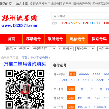
设为首页
加入收藏
| 欢迎访问郑州手机靓号网 造号网_郑州吉祥号码_郑州固话靓
热搜：
159
3777
7777
159
9333
3333
138
首页
移动选号
联通选号
电信选号
固话号码
您当前的位置：
首页
>
电信手机号码
>
电信选号
号码特征：
全部
AAAAA
AAAA
AA
ABCDABCD
AABCC
AAAB
生 日 号：
全部
一月
二月
三月
四
号 码 段：
全部
191
199
173
181
年 代 号：
全部
1950年代
1960年代