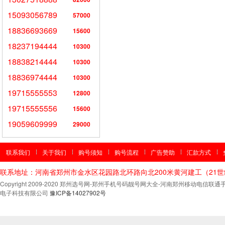
15093056789
57000
18836693669
15600
18237194444
10300
18838214444
10300
18836974444
10300
19715555553
12800
19715555556
15600
19059609999
29000
联系我们
关于我们
购号须知
购号流程
广告赞助
汇款方式
联系地址：河南省郑州市金水区花园路北环路向北200米黄河建工（21
Copyright 2009-2020 郑州选号网-郑州手机号码靓号网大全-河南郑州移动电
电子科技有限公司
豫ICP备14027902号
郑
州
公