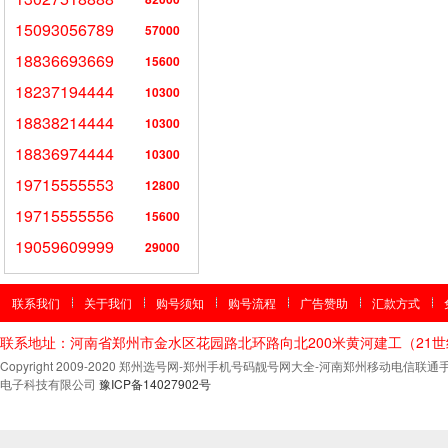
15093056789
57000
18836693669
15600
18237194444
10300
18838214444
10300
18836974444
10300
19715555553
12800
19715555556
15600
19059609999
29000
联系我们
关于我们
购号须知
购号流程
广告赞助
汇款方式
联系地址：河南省郑州市金水区花园路北环路向北200米黄河建工（21
Copyright 2009-2020 郑州选号网-郑州手机号码靓号网大全-河南郑州移动电
电子科技有限公司
豫ICP备14027902号
郑
州
公