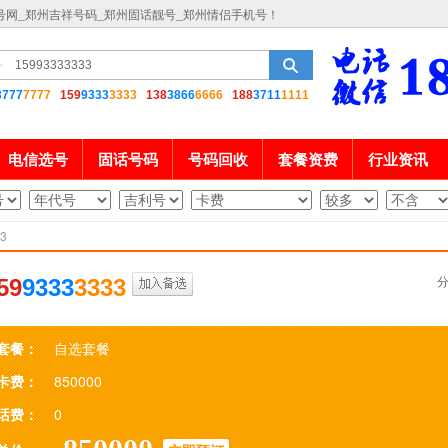
造号网_郑州吉祥号码_郑州固话靓号_郑州情侣手机号！
3777
7777
159
9333
3333
138
3866
6666
188
3711
1111
电信选号
固话号码
号码回收
套餐资费
行业资讯
33
59
9333
3333
套餐：
自选套餐
卡费：
850000
话费：
0