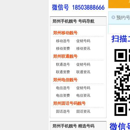
预约号码
郑州手机靓号 号码导航
郑州移动靓号
移动选号
促销号码
移动资费
移动资讯
郑州联通靓号
联通选号
促销号码
联通资费
联通资讯
郑州电信靓号
电信选号
促销号码
电信资费
电信资讯
郑州固话号码靓号
固话选号
固话资讯
郑州手机靓号 精选号码