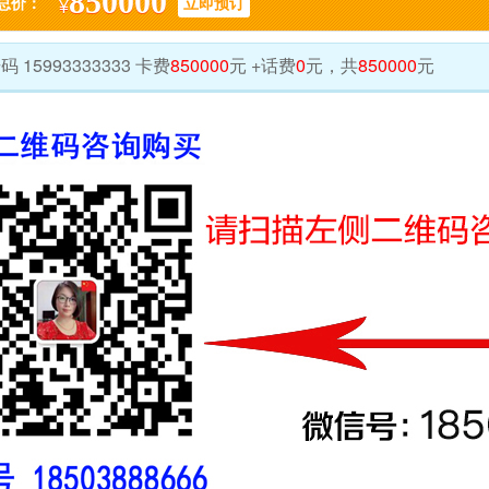
850000
总价：
立即预订
¥
 15993333333 卡费
850000
元 +话费
0
元，共
850000
元