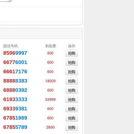
固话号码
初装费
操作
8596
9997
600
6677
6001
600
6661
7176
600
8888
8383
18000
6888
0392
600
6193
3333
33999
6933
9381
600
6785
1989
600
6785
5789
2800