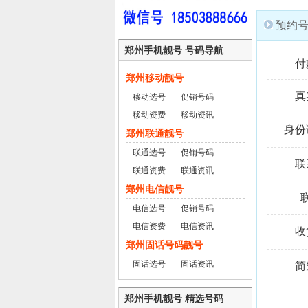
预约号码
郑州手机靓号 号码导航
付
郑州移动靓号
真
移动选号
促销号码
移动资费
移动资讯
身份
郑州联通靓号
联通选号
促销号码
联
联通资费
联通资讯
郑州电信靓号
电信选号
促销号码
电信资费
电信资讯
收
郑州固话号码靓号
固话选号
固话资讯
简
郑州手机靓号 精选号码