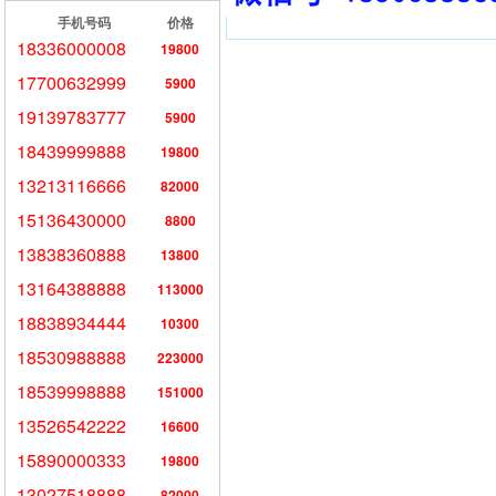
手机号码
价格
18336000008
19800
17700632999
5900
19139783777
5900
18439999888
19800
13213116666
82000
15136430000
8800
13838360888
13800
13164388888
113000
18838934444
10300
18530988888
223000
18539998888
151000
13526542222
16600
15890000333
19800
13027518888
82000