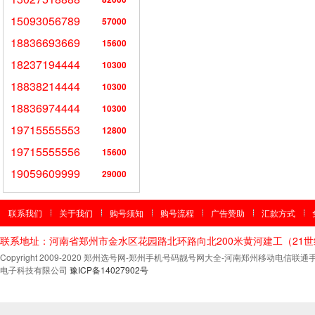
15093056789
57000
18836693669
15600
18237194444
10300
18838214444
10300
18836974444
10300
19715555553
12800
19715555556
15600
19059609999
29000
联系我们
关于我们
购号须知
购号流程
广告赞助
汇款方式
联系地址：河南省郑州市金水区花园路北环路向北200米黄河建工（21
Copyright 2009-2020 郑州选号网-郑州手机号码靓号网大全-河南郑州移动电
电子科技有限公司
豫ICP备14027902号
郑
州
公