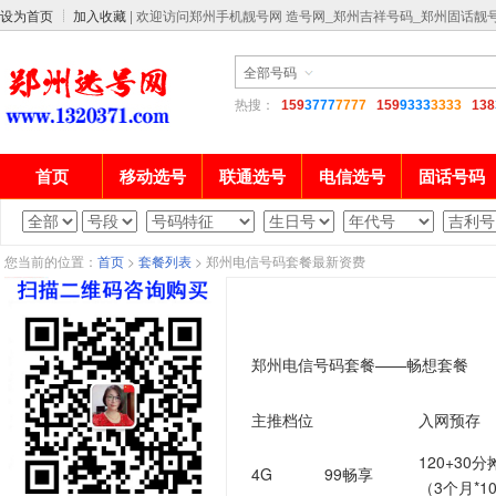
设为首页
加入收藏
| 欢迎访问郑州手机靓号网 造号网_郑州吉祥号码_郑州固话靓
热搜：
159
3777
7777
159
9333
3333
138
首页
移动选号
联通选号
电信选号
固话号码
您当前的位置：
首页
>
套餐列表
> 郑州电信号码套餐最新资费
郑州电信号码套餐——畅想套餐
主推档位
入网预存
120+30分
4G
99畅享
（3个月*1